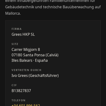
einem inhabergeführten Familienunternehmen für
Gebäudetechnik und technische Bauüberwachung auf
Mallorca.
FIRMA
Grees HKP SL
SITZ
Carrer Migjorn 8
07180 Santa Ponsa (Calvià)
Illes Balears · España
VERTRETEN DURCH
Ivo Grees (Geschäftsführer)
CIF
B13827837
TELEFON
+34 601 996 562